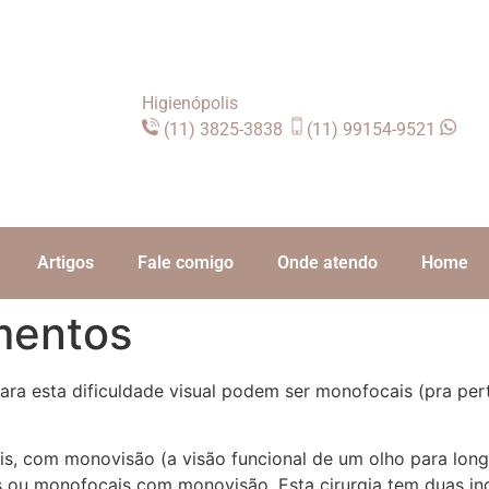
Higienópolis
(11) 3825-3838
(11) 99154-9521
Artigos
Fale comigo
Onde atendo
Home
mentos
ara esta dificuldade visual podem ser monofocais (pra pert
is, com monovisão (a visão funcional de um olho para long
cais ou monofocais com monovisão. Esta cirurgia tem duas 