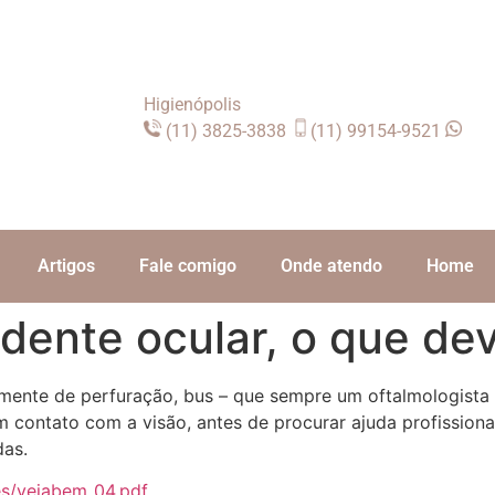
Higienópolis
(11) 3825-3838
(11) 99154-9521
Artigos
Fale comigo
Onde atendo
Home
ente ocular, o que dev
lmente de perfuração, bus – que sempre um oftalmologista
 contato com a visão, antes de procurar ajuda profission
das.
es/vejabem_04.pdf