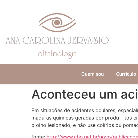
Quem sou
Currículo
Aconteceu um acid
Em situações de acidentes oculares, especia
maduras químicas geradas por produ – tos em
o olho lesionado, e não use colírios ou poma
fonte:
http://www.cbo.net.br/novo/publicaco