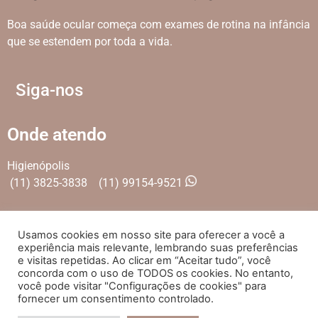
Boa saúde ocular começa com exames de rotina na infância
que se estendem por toda a vida.
Siga-nos
Onde atendo
Higienópolis
(11) 3825-3838
(11) 99154-9521
Usamos cookies em nosso site para oferecer a você a
experiência mais relevante, lembrando suas preferências
e visitas repetidas. Ao clicar em “Aceitar tudo”, você
concorda com o uso de TODOS os cookies. No entanto,
Desde 2000®
OFTALMOLOGIA JERVÁSIO
| Todos os
você pode visitar "Configurações de cookies" para
direitos reservados
fornecer um consentimento controlado.